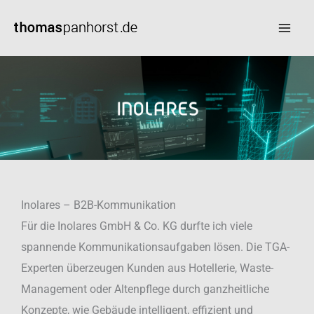
Zum
Inhalt
springen
Inolares – B2B-Kommunikation
Für die Inolares GmbH & Co. KG durfte ich viele
spannende Kommunikationsaufgaben lösen. Die TGA-
Experten überzeugen Kunden aus Hotellerie, Waste-
Management oder Altenpflege durch ganzheitliche
Konzepte, wie Gebäude intelligent, effizient und