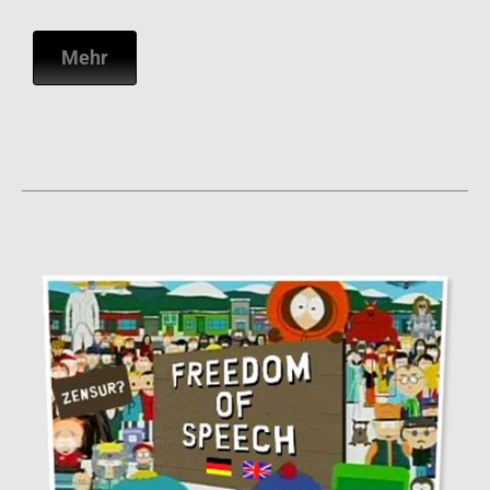
B2B-Kommunikation
Plakat, das Immobilienmaklern von leerstehenden
Geschäften an potenziellen Standorten des
Franchise-
Unternehmens
zur Verfügung gestellt wurde.
Mehr