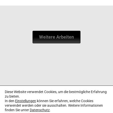
Weitere Arbeiten
Diese Website verwendet Cookies, um die bestmögliche Erfahrung
←
Vorheriger Beitrag
Nächster Beitrag
→
zu bieten.
In den
Einstellungen
können Sie erfahren, welche Cookies
verwendet werden oder sie ausschalten. Weitere Informationen
Thomas Panhorst, Kommunikationsdesign
finden Sie unter
Datenschutz
.